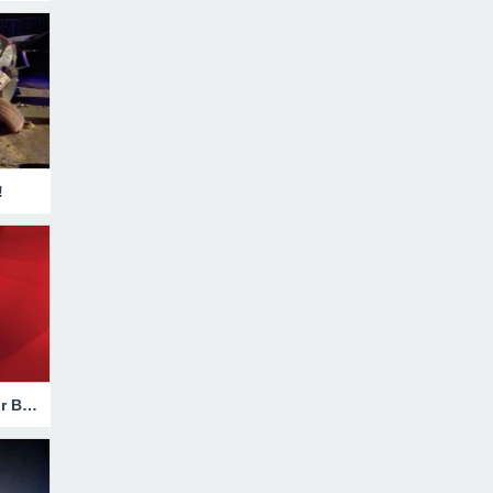
!
Hakkari’de Trafik Kazasında Ağır Bilanço!