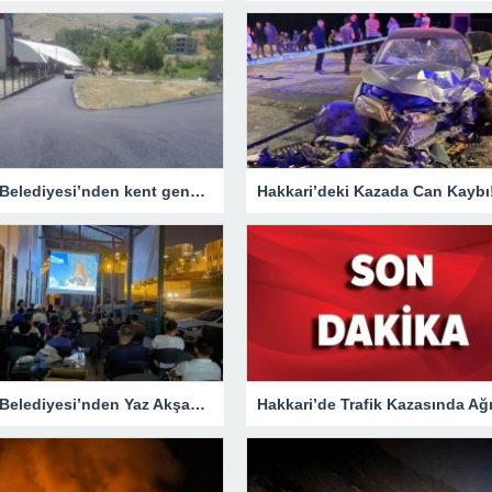
Hakkari Belediyesi’nden kent genelinde yoğun asfalt mesaisi
Hakkari’deki Kazada Can Kaybı
Hakkari Belediyesi’nden Yaz Akşamlarına Sinema Etkinliği