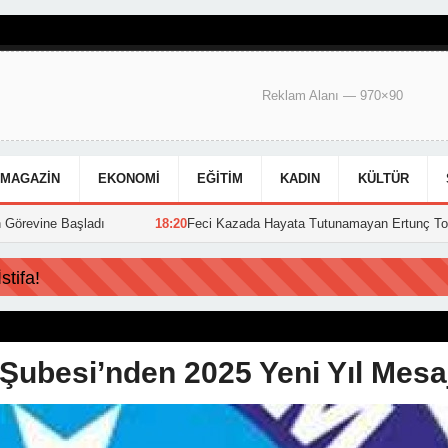
Reklam Alanı — 970×90
MAGAZIN
EKONOMI
EĞITIM
KADIN
KÜLTÜR
adı
18:20
Feci Kazada Hayata Tutunamayan Ertunç Toprağa Verildi
tifa!
Şubesi’nden 2025 Yeni Yıl Mesa