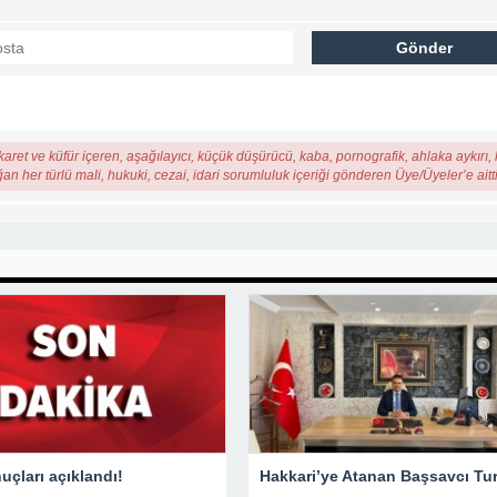
karet ve küfür içeren, aşağılayıcı, küçük düşürücü, kaba, pornografik, ahlaka aykırı, k
ğan her türlü mali, hukuki, cezai, idari sorumluluk içeriği gönderen Üye/Üyeler’e aitti
çları açıklandı!