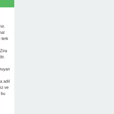
ir.
mal
 terk
Zira
ir.
oruyan
a adil
iz ve
 bu