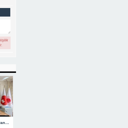
işilik
r.
Hakkari’ye Atanan Başsavcı Turan Görevine Başladı