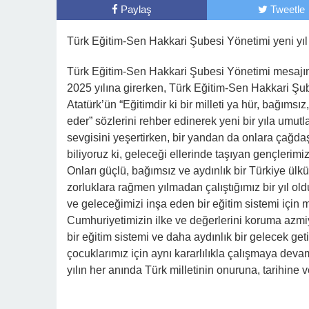
Paylaş
Tweetle
Türk Eğitim-Sen Hakkari Şubesi Yönetimi yeni yıl 
Türk Eğitim-Sen Hakkari Şubesi Yönetimi mesajında: 
2025 yılına girerken, Türk Eğitim-Sen Hakkari Şu
Atatürk’ün “Eğitimdir ki bir milleti ya hür, bağımsı
eder” sözlerini rehber edinerek yeni bir yıla umut
sevgisini yeşertirken, bir yandan da onlara çağda
biliyoruz ki, geleceği ellerinde taşıyan gençlerimi
Onları güçlü, bağımsız ve aydınlık bir Türkiye ülk
zorluklara rağmen yılmadan çalıştığımız bir yıl old
ve geleceğimizi inşa eden bir eğitim sistemi için
Cumhuriyetimizin ilke ve değerlerini koruma azmiyl
bir eğitim sistemi ve daha aydınlık bir gelecek ge
çocuklarımız için aynı kararlılıkla çalışmaya dev
yılın her anında Türk milletinin onuruna, tarihine 