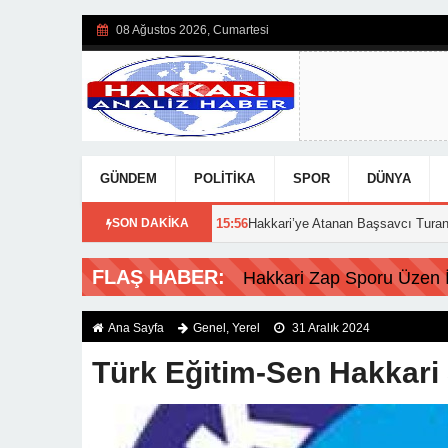
08 Ağustos 2026, Cumartesi
GÜNDEM
POLITIKA
SPOR
DÜNYA
rı açıklandı!
SON DAKİKA
15:56
Hakkari’ye Atanan Başsavcı Turan Görevine Başl
FLAŞ HABER:
Hakkari Zap Sporu Üzen İs
Ana Sayfa
Genel
,
Yerel
31 Aralık 2024
Türk Eğitim-Sen Hakkari 