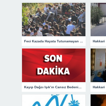
Feci Kazada Hayata Tutunamayan Ertunç Toprağa Verildi
Kayıp Dağcı Işık’ın Cansız Bedenine Ulaşıldı!