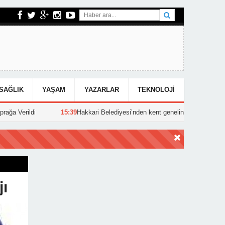
SAĞLIK
YAŞAM
YAZARLAR
TEKNOLOJI
15:39
Hakkari Belediyesi’nden kent genelinde yoğun asfalt mesaisi
jı