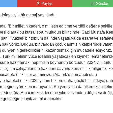
Paylaş
Gönder
dolayısıyla bir mesaj yayınladı.
”Bir milletin kaderi, o milletin eğitime verdiği değerle şekillen
besi olarak bu kutsal sorumluluğun bilincinde, Gazi Mustafa Ke
z, şanlı, yüksek bir toplum halinde yaşatır ya da esaret ve sefalete
la bakıyoruz. Bugün, bir yandan çocuklarımızın kalplerinde vatan
ş dünyanın gerekliliklerini kazandırmak için mücadele ediyoruz. 
z, Türk milletinin yüce idealini yaşatacak en kıymetli emanetimizd
üsüne hazırlamak, hepimizin boynunun borcudur. 2024 yılı, türlü
u. Eğitim çalışanlarının haklarını savunurken, milli kimliğimizi k
 mücadele ettik. Her adımımızda Atatürk’ün emaneti olan
e hareket ettik. 2025 yılının bizlere daha güçlü bir Türkiye, dah
tireceğine yürekten inanıyoruz. Bu yeni yılda da ülkemiz, milletim
am edeceğiz. Amacımız sadece bir yılın takvimden düşmesi değil,
ve geleceğine layık adımlar atmaktır.