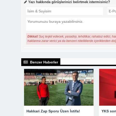
Yazı hakkında görüşlerinizi belirtmek istermisiniz?
Dikkat!
Suç teşkil edecek, yasadışı, tehditkar, rahatsız edici, ha
haklarına zarar verici ya da benzeri niteliklerde içeriklerden do
Benzer Haberler
Hakkari Zap Sporu Üzen İstifa!
YKS sonu