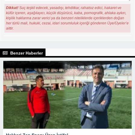
Dikkat!
Suç teşkil edecek, yasadışı, tehditkar, rahatsız edici, hakaret ve
küfür içeren, aşağılayıcı, küçük düşürücü, kaba, pornografik, ahlaka aykırı,
kişilik haklarına zarar verici ya da benzeri niteliklerde içeriklerden doğan
her türlü mali, hukuki, cezai, idari sorumluluk içeriği gönderen Üye/Üyeler’e
aittir.
Benzer Haberler