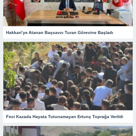
Hakkari’ye Atanan Başsavcı Turan Görevine Başladı
Feci Kazada Hayata Tutunamayan Ertunç Toprağa Verildi