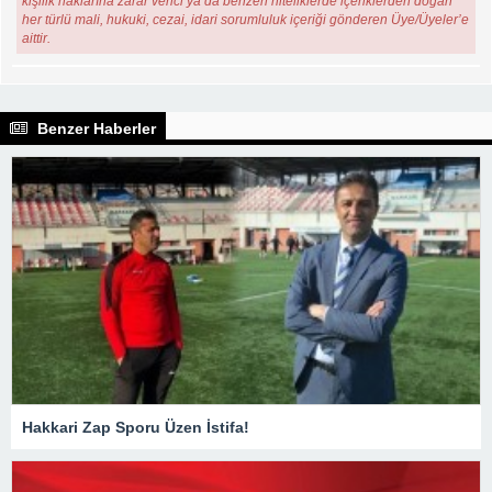
kişilik haklarına zarar verici ya da benzeri niteliklerde içeriklerden doğan
her türlü mali, hukuki, cezai, idari sorumluluk içeriği gönderen Üye/Üyeler’e
aittir.
Benzer Haberler
Hakkari Zap Sporu Üzen İstifa!