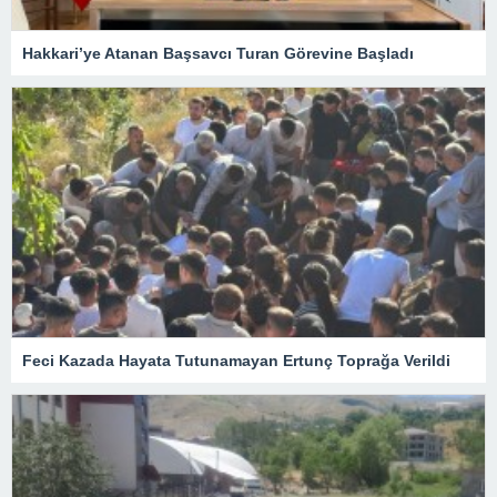
Hakkari’ye Atanan Başsavcı Turan Görevine Başladı
Feci Kazada Hayata Tutunamayan Ertunç Toprağa Verildi