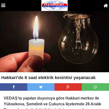
Hakkari’de 8 saat elektrik kesintisi yaşanacak
VEDAŞ’ta yapılan duyuruya göre Hakkari merkez ile
Yüksekova, Şemdinli ve Çukurca ilçelerinde 26 Aralık