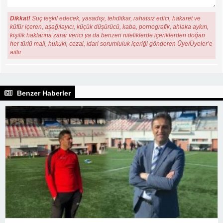
Dikkat!
Suç teşkil edecek, yasadışı, tehditkar, rahatsız edici, hakaret ve
küfür içeren, aşağılayıcı, küçük düşürücü, kaba, pornografik, ahlaka aykırı,
kişilik haklarına zarar verici ya da benzeri niteliklerde içeriklerden doğan
her türlü mali, hukuki, cezai, idari sorumluluk içeriği gönderen Üye/Üyeler’e
aittir.
Benzer Haberler