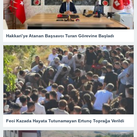
Hakkari’ye Atanan Başsavcı Turan Görevine Başladı
Feci Kazada Hayata Tutunamayan Ertunç Toprağa Verildi