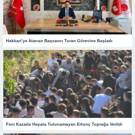
Hakkari’ye Atanan Başsavcı Turan Görevine Başladı
Feci Kazada Hayata Tutunamayan Ertunç Toprağa Verildi