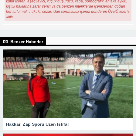
küfür içeren, aşağılayıcı, küçük düşürücü, kaba, pornografik, ahlaka aykırı,
kişilik haklarına zarar verici ya da benzeri niteliklerde içeriklerden doğan
her türlü mali, hukuki, cezai, idari sorumluluk içeriği gönderen Üye/Üyeler’e
aittir.
Benzer Haberler
Hakkari Zap Sporu Üzen İstifa!