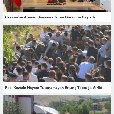
Hakkari’ye Atanan Başsavcı Turan Görevine Başladı
Feci Kazada Hayata Tutunamayan Ertunç Toprağa Verildi