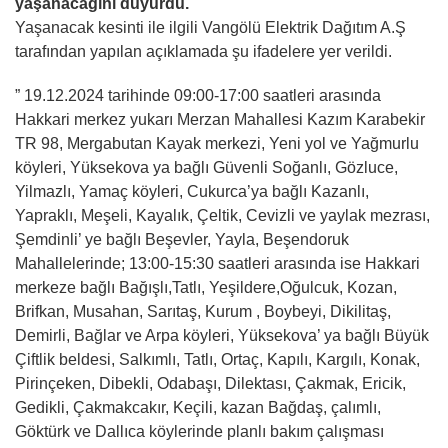
yaşanacağını duyurdu.
Yaşanacak kesinti ile ilgili Vangölü Elektrik Dağıtım A.Ş
tarafından yapılan açıklamada şu ifadelere yer verildi.
” 19.12.2024 tarihinde 09:00-17:00 saatleri arasında
Hakkari merkez yukarı Merzan Mahallesi Kazım Karabekir
TR 98, Mergabutan Kayak merkezi, Yeni yol ve Yağmurlu
köyleri, Yüksekova ya bağlı Güvenli Soğanlı, Gözluce,
Yilmazlı, Yamaç köyleri, Cukurca’ya bağlı Kazanlı,
Yapraklı, Meşeli, Kayalık, Çeltik, Cevizli ve yaylak mezrası,
Şemdinli’ ye bağlı Beşevler, Yayla, Beşendoruk
Mahallelerinde; 13:00-15:30 saatleri arasında ise Hakkari
merkeze bağlı Bağışlı,Tatlı, Yeşildere,Oğulcuk, Kozan,
Brifkan, Musahan, Sarıtaş, Kurum , Boybeyi, Dikilitaş,
Demirli, Bağlar ve Arpa köyleri, Yüksekova’ ya bağlı Büyük
Çiftlik beldesi, Salkımlı, Tatlı, Ortaç, Kapılı, Kargılı, Konak,
Pirinçeken, Dibekli, Odabaşı, Dilektası, Çakmak, Ericik,
Gedikli, Çakmakcakır, Keçili, kazan Bağdaş, çalımlı,
Göktürk ve Dallıca köylerinde planlı bakım çalışması