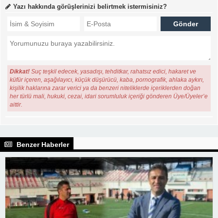
Yazı hakkında görüşlerinizi belirtmek istermisiniz?
Dikkat!
Suç teşkil edecek, yasadışı, tehditkar, rahatsız edici, hakaret ve
küfür içeren, aşağılayıcı, küçük düşürücü, kaba, pornografik, ahlaka aykırı,
kişilik haklarına zarar verici ya da benzeri niteliklerde içeriklerden doğan
her türlü mali, hukuki, cezai, idari sorumluluk içeriği gönderen Üye/Üyeler’e
aittir.
Benzer Haberler