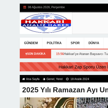
06 Ağustos 2026, Perşembe
GÜNDEM
POLITIKA
SPOR
DÜNYA
uçları açıklandı!
SON DAKİKA
15:56
Hakkari’ye Atanan Başsavcı Turan Görevine 
Hakkari Zap Sporu Üzen İs
Ana Sayfa
Genel
,
Yerel
18 Aralık 2024
2025 Yılı Ramazan Ayı Umr