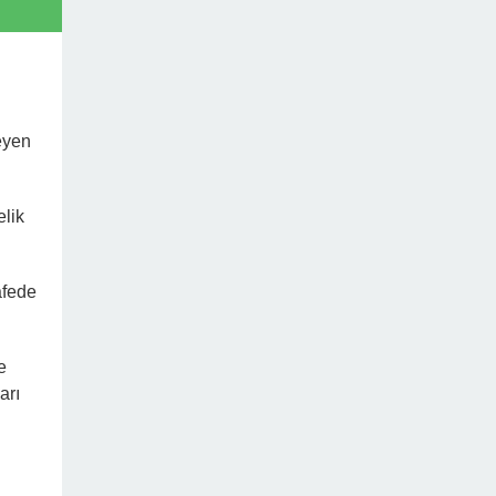
eyen
elik
afede
e
arı