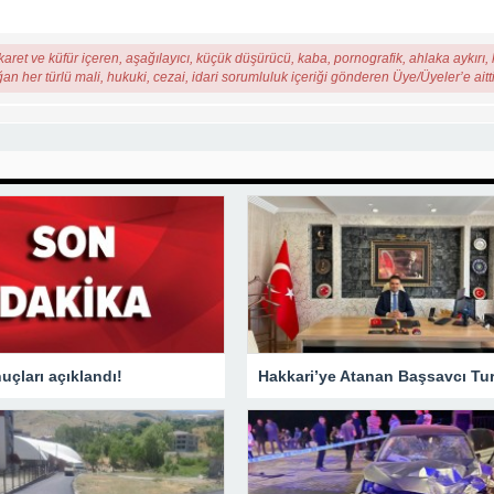
karet ve küfür içeren, aşağılayıcı, küçük düşürücü, kaba, pornografik, ahlaka aykırı, k
ğan her türlü mali, hukuki, cezai, idari sorumluluk içeriği gönderen Üye/Üyeler’e aitti
çları açıklandı!