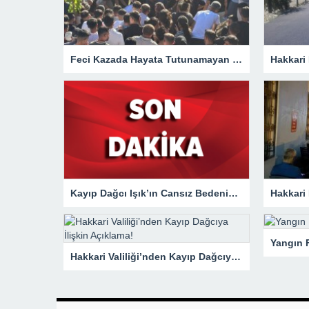
Feci Kazada Hayata Tutunamayan Ertunç Toprağa Verildi
Kayıp Dağcı Işık’ın Cansız Bedenine Ulaşıldı!
Hakkari Valiliği’nden Kayıp Dağcıya İlişkin Açıklama!