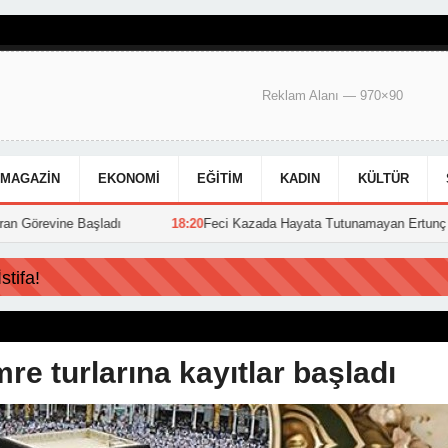
Reklam Alanı — 970×90
MAGAZIN
EKONOMI
EĞITIM
KADIN
KÜLTÜR
Başladı
18:20
Feci Kazada Hayata Tutunamayan Ertunç Toprağa Verild
tifa!
e turlarına kayıtlar başladı