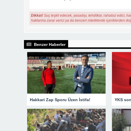
Dikkat!
Suç teşkil edecek, yasadışı, tehditkar, rahatsız edici, ha
haklarına zarar verici ya da benzeri niteliklerde içeriklerden do
Benzer Haberler
Hakkari Zap Sporu Üzen İstifa!
YKS sonu