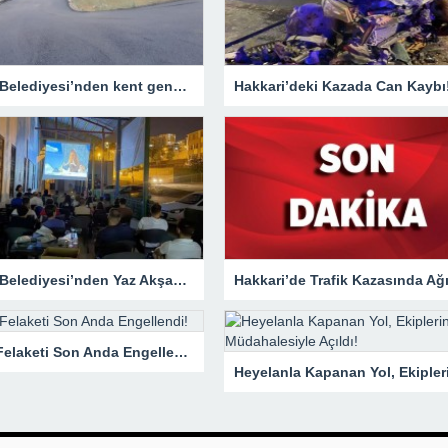
Hakkari Belediyesi’nden kent genelinde yoğun asfalt mesaisi
Hakkari’deki Kazada Can Kaybı
Hakkari Belediyesi’nden Yaz Akşamlarına Sinema Etkinliği
Yangın Felaketi Son Anda Engellendi!