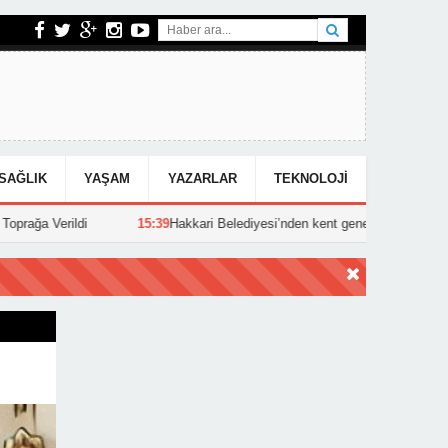
SAĞLIK
YAŞAM
YAZARLAR
TEKNOLOJI
i
15:39
Hakkari Belediyesi’nden kent genelinde yoğun asfalt mesaisi