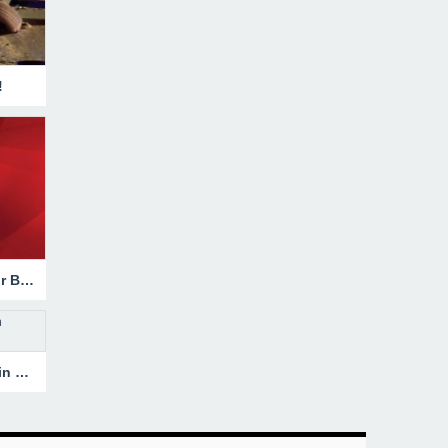
!
Hakkari’de Trafik Kazasında Ağır Bilanço!
Heyelanla Kapanan Yol, Ekiplerin Müdahalesiyle Açıldı!