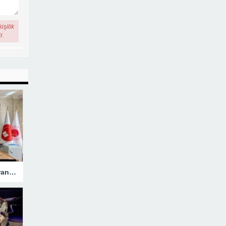
işilik
r.
Hakkari’ye Atanan Başsavcı Turan Görevine Başladı