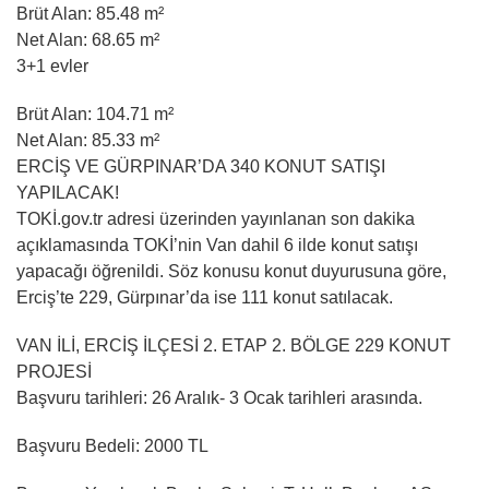
Brüt Alan: 85.48 m²
Net Alan: 68.65 m²
3+1 evler
Brüt Alan: 104.71 m²
Net Alan: 85.33 m²
ERCİŞ VE GÜRPINAR’DA 340 KONUT SATIŞI
YAPILACAK!
TOKİ.gov.tr adresi üzerinden yayınlanan son dakika
açıklamasında TOKİ’nin Van dahil 6 ilde konut satışı
yapacağı öğrenildi. Söz konusu konut duyurusuna göre,
Erciş’te 229, Gürpınar’da ise 111 konut satılacak.
VAN İLİ, ERCİŞ İLÇESİ 2. ETAP 2. BÖLGE 229 KONUT
PROJESİ
Başvuru tarihleri: 26 Aralık- 3 Ocak tarihleri arasında.
Başvuru Bedeli: 2000 TL