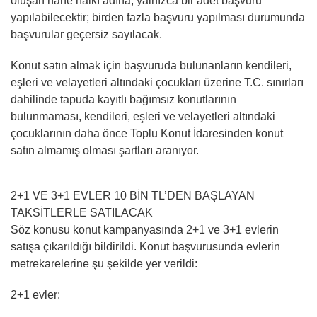
oluşan hane halkı adına, yalnızca bir adet başvuru
yapılabilecektir; birden fazla başvuru yapılması durumunda
başvurular geçersiz sayılacak.
Konut satın almak için başvuruda bulunanların kendileri,
eşleri ve velayetleri altındaki çocukları üzerine T.C. sınırları
dahilinde tapuda kayıtlı bağımsız konutlarının
bulunmaması, kendileri, eşleri ve velayetleri altındaki
çocuklarının daha önce Toplu Konut İdaresinden konut
satın almamış olması şartları aranıyor.
2+1 VE 3+1 EVLER 10 BİN TL’DEN BAŞLAYAN
TAKSİTLERLE SATILACAK
Söz konusu konut kampanyasında 2+1 ve 3+1 evlerin
satışa çıkarıldığı bildirildi. Konut başvurusunda evlerin
metrekarelerine şu şekilde yer verildi:
2+1 evler: