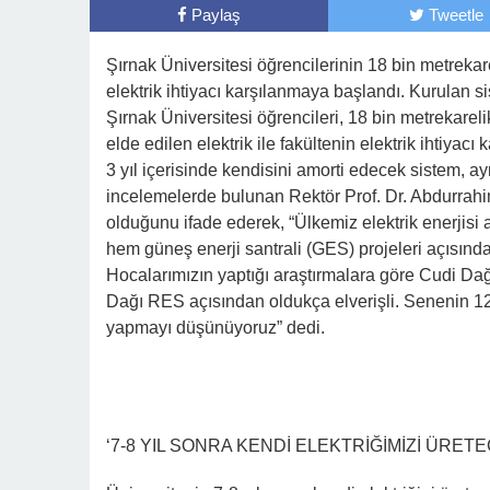
Paylaş
Tweetle
Şırnak Üniversitesi öğrencilerinin 18 bin metrekar
elektrik ihtiyacı karşılanmaya başlandı. Kurulan 
Şırnak Üniversitesi öğrencileri, 18 bin metrekarel
elde edilen elektrik ile fakültenin elektrik ihtiya
3 yıl içerisinde kendisini amorti edecek sistem, 
incelemelerde bulunan Rektör Prof. Dr. Abdurrahim 
olduğunu ifade ederek, “Ülkemiz elektrik enerjis
hem güneş enerji santrali (GES) projeleri açısınd
Hocalarımızın yaptığı araştırmalara göre Cudi Dağ
Dağı RES açısından oldukça elverişli. Senenin 12 
yapmayı düşünüyoruz” dedi.
‘7-8 YIL SONRA KENDİ ELEKTRİĞİMİZİ ÜRETE