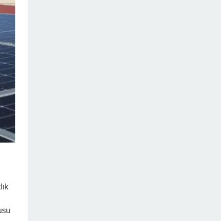
lık
usu