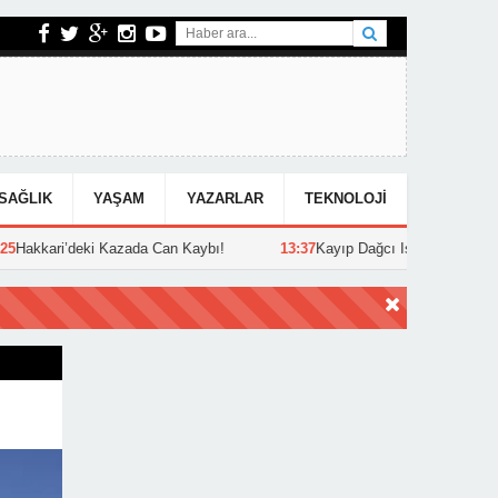
SAĞLIK
YAŞAM
YAZARLAR
TEKNOLOJI
a Can Kaybı!
13:37
Kayıp Dağcı Işık’ın Cansız Bedenine Ulaşıldı!