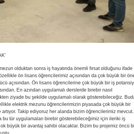
AK’
mezun olduktan sonra iş hayatında önemli fırsat olduğunu ifade
özellikle ön lisans öğrencilerimiz açısından da çok büyük bir ö
 gücü açısından. Ön lisans öğrencilerine çok büyük bir iş potansiy
ısından. En azından uygulamalı derslerde birebir nasıl
teorikten ziyade bu şekilde uygulamalı olarak gösterebileceğiz. Bud
zellikle elektrik mezunu öğrencilerimizin piyasada çok büyük bir
 artıyor. Takip ediyoruz her alanda bizim öğrencilerimiz mevcut.
u tür uygulamaları birebir gösterebileceğimiz için ileriki iş
 Çok büyük bir avantaj sahibi olacaklar. Bizim bu projemiz öncü b
nuştu.