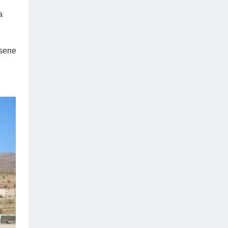
a
 sene