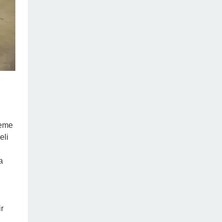
neme
eli
a
ir