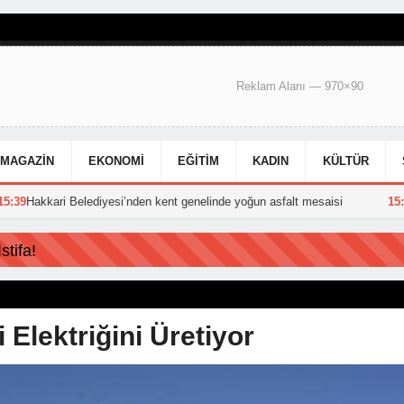
Reklam Alanı — 970×90
MAGAZIN
EKONOMI
EĞITIM
KADIN
KÜLTÜR
i’nden kent genelinde yoğun asfalt mesaisi
15:25
Hakkari’deki Kazad
tifa!
 Elektriğini Üretiyor