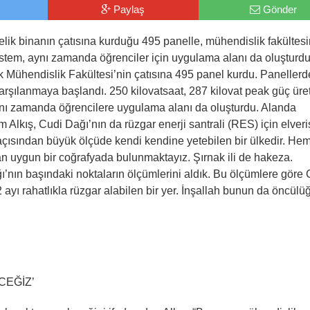
Paylaş
Gönder
elik binanın çatısına kurduğu 495 panelle, mühendislik fakültesi
sistem, aynı zamanda öğrenciler için uygulama alanı da oluşturdu
ik Mühendislik Fakültesi’nin çatısına 495 panel kurdu. Paneller
cı karşılanmaya başlandı. 250 kilovatsaat, 287 kilovat peak güç ür
aynı zamanda öğrencilere uygulama alanı da oluşturdu. Alanda
Alkış, Cudi Dağı’nın da rüzgar enerji santrali (RES) için elveriş
i açısından büyük ölçüde kendi kendine yetebilen bir ülkedir. H
an uygun bir coğrafyada bulunmaktayız. Şırnak ili de hakeza.
ı’nın başındaki noktaların ölçümlerini aldık. Bu ölçümlere göre 
ayı rahatlıkla rüzgar alabilen bir yer. İnşallah bunun da öncül
CEĞİZ’