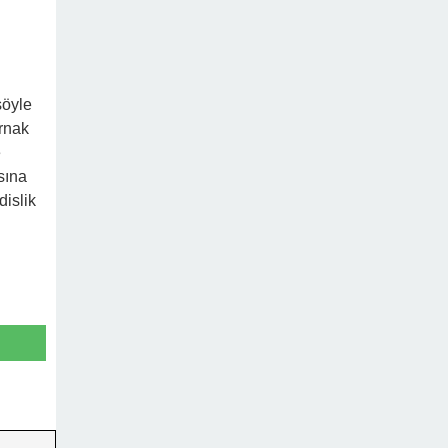
şöyle
ırnak
e
sına
dislik