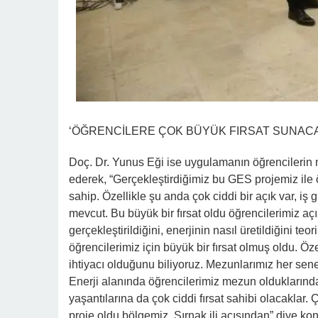
‘ÖĞRENCİLERE ÇOK BÜYÜK FIRSAT SUNAC
Doç. Dr. Yunus Eği ise uygulamanın öğrencilerin 
ederek, “Gerçekleştirdiğimiz bu GES projemiz ile 
sahip. Özellikle şu anda çok ciddi bir açık var, iş
mevcut. Bu büyük bir fırsat oldu öğrencilerimiz aç
gerçekleştirildiğini, enerjinin nasıl üretildiğini 
öğrencilerimiz için büyük bir fırsat olmuş oldu. Ö
ihtiyacı olduğunu biliyoruz. Mezunlarımız her sene
Enerji alanında öğrencilerimiz mezun olduklarında b
yaşantılarına da çok ciddi fırsat sahibi olacaklar.
proje oldu bölgemiz, Şırnak ili açısından” diye ko