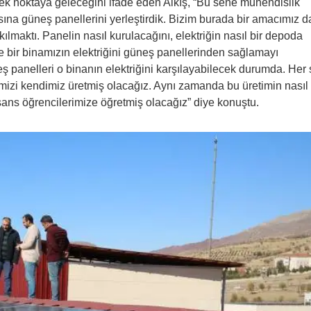
ecek noktaya geleceğini ifade eden Alkış, “Bu sene mühendislik
atısına güneş panellerini yerleştirdik. Bizim burada bir amacımız d
ılmaktı. Panelin nasıl kurulacağını, elektriğin nasıl bir depoda
ne bir binamızın elektriğini güneş panellerinden sağlamayı
ş panelleri o binanın elektriğini karşılayabilecek durumda. Her
mizi kendimiz üretmiş olacağız. Aynı zamanda bu üretimin nasıl
isans öğrencilerimize öğretmiş olacağız” diye konuştu.