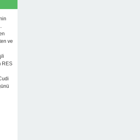
nin
.
den
eten ve
li
em RES
Cudi
üğünü