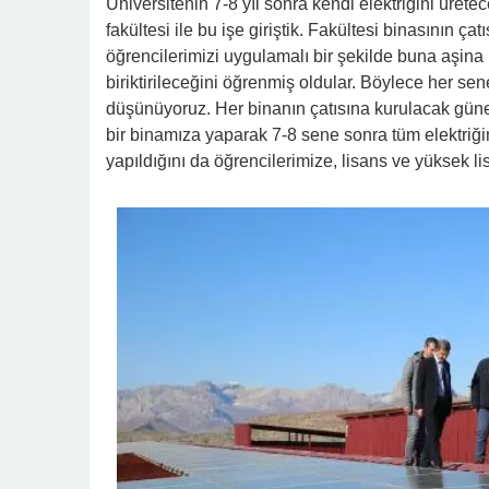
Üniversitenin 7-8 yıl sonra kendi elektriğini üret
fakültesi ile bu işe giriştik. Fakültesi binasının ç
öğrencilerimizi uygulamalı bir şekilde buna aşina k
biriktirileceğini öğrenmiş oldular. Böylece her se
düşünüyoruz. Her binanın çatısına kurulacak güne
bir binamıza yaparak 7-8 sene sonra tüm elektriği
yapıldığını da öğrencilerimize, lisans ve yüksek l