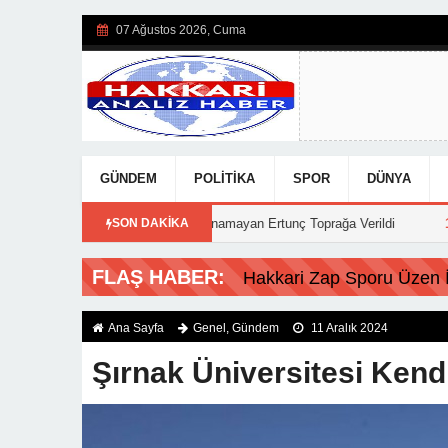
07 Ağustos 2026, Cuma
GÜNDEM
POLITIKA
SPOR
DÜNYA
a Hayata Tutunamayan Ertunç Toprağa Verildi
SON DAKİKA
15:39
Hakkari Belediyes
Hakkari Zap Sporu Üzen İs
Ana Sayfa
Genel
,
Gündem
11 Aralık 2024
Şırnak Üniversitesi Kendi