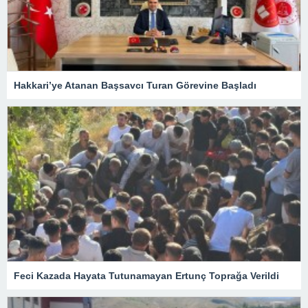
Hakkari’ye Atanan Başsavcı Turan Görevine Başladı
Feci Kazada Hayata Tutunamayan Ertunç Toprağa Verildi