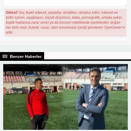
Dikkat!
Suç teşkil edecek, yasadışı, tehditkar, rahatsız edici, hakaret ve
küfür içeren, aşağılayıcı, küçük düşürücü, kaba, pornografik, ahlaka aykırı,
kişilik haklarına zarar verici ya da benzeri niteliklerde içeriklerden doğan
her türlü mali, hukuki, cezai, idari sorumluluk içeriği gönderen Üye/Üyeler’e
aittir.
Benzer Haberler