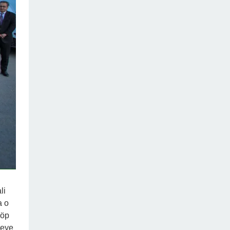
li
a o
çöp
reye