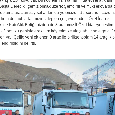
klaşık 154 köyü var. Bu köylerimizin tamamında evsel atıkların, 
. Başta Derecik ilçemiz olmak üzere; Şemdinli ve Yüksekova’da 
toplama araçları sayısal anlamda yetersizdi. Bu sorunun çözüm
, hem de muhtarlarımızın talepleri çerçevesinde İl Özel İdaresi
ilde Katı Atık Birliğimizden de 3 aracımız İl Özel İdareye teslim
rak filomuzu genişleterek tüm köylerimize ulaşılabilir hale geldi.” 
en Vali Çelik; yeni eklenen 9 araç ile birlikte toplam 14 araçlık bi
ndirildiğini belirtti.