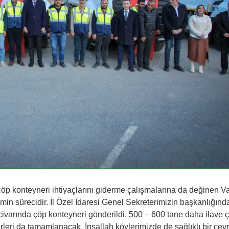
p konteyneri ihtiyaçlarını giderme çalışmalarına da değinen Va
emin sürecidir. İl Özel İdaresi Genel Sekreterimizin başkanlığınd
civarında çöp konteyneri gönderildi. 500 – 600 tane daha ilave 
rleri da tamamlanacak. İnşallah köylerimizde de sağlıklı bir çev