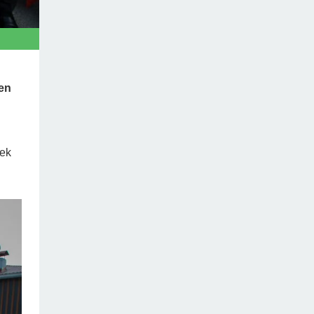
nen
rek