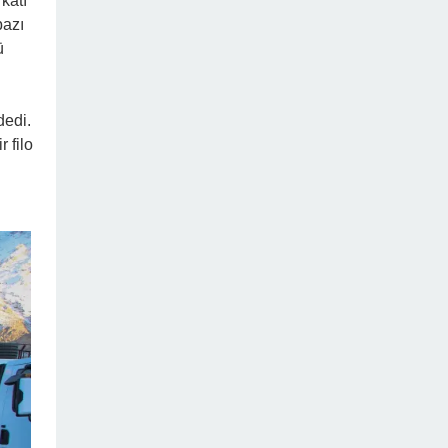
katı
bazı
ü
dedi.
r filo