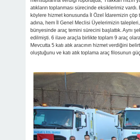
mensuplarına verdiği röportajda; “Hakkari’mizin ya
atıkların toplanması sürecinde eksiklerimiz vardı
köylere hizmet konusunda İl Özel İdaremizin çöp 
adına, hem İl Genel Meclisi Üyelerimizin talepleri
bünyesinde araç temini sürecini başlattık. Aynı şek
edilmişti. 6 ilave araçla birlikte toplam 9 araç ola
Mevcutta 5 katı atık aracının hizmet verdiğini belirt
oluştuğunu ve katı atık toplama araç filosunun güçle