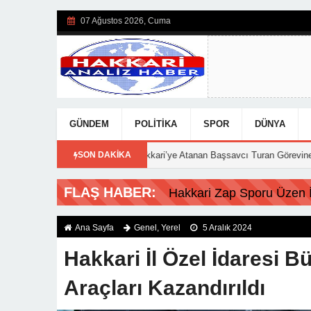
07 Ağustos 2026, Cuma
GÜNDEM
POLITIKA
SPOR
DÜNYA
15:56
Hakkari’ye Atanan Başsavcı Turan Görevine Başladı
SON DAKİKA
18:20
F
FLAŞ HABER:
Hakkari Zap Sporu Üzen İs
Ana Sayfa
Genel
,
Yerel
5 Aralık 2024
Hakkari İl Özel İdaresi B
Araçları Kazandırıldı