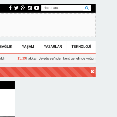
SAĞLIK
YAŞAM
YAZARLAR
TEKNOLOJI
 Belediyesi’nden kent genelinde yoğun asfalt mesaisi
15:25
Hakkari’d