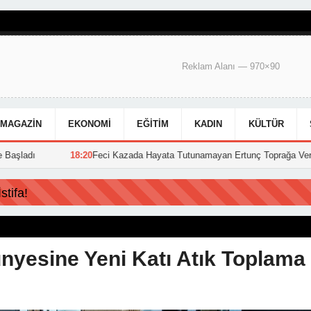
Reklam Alanı — 970×90
MAGAZIN
EKONOMI
EĞITIM
KADIN
KÜLTÜR
eci Kazada Hayata Tutunamayan Ertunç Toprağa Verildi
15:39
Hakkari
tifa!
ünyesine Yeni Katı Atık Toplama