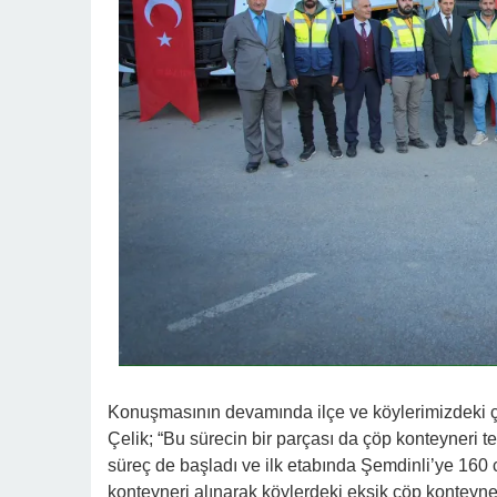
Konuşmasının devamında ilçe ve köylerimizdeki çö
Çelik; “Bu sürecin bir parçası da çöp konteyneri t
süreç de başladı ve ilk etabında Şemdinli’ye 160 
konteyneri alınarak köylerdeki eksik çöp konteyne