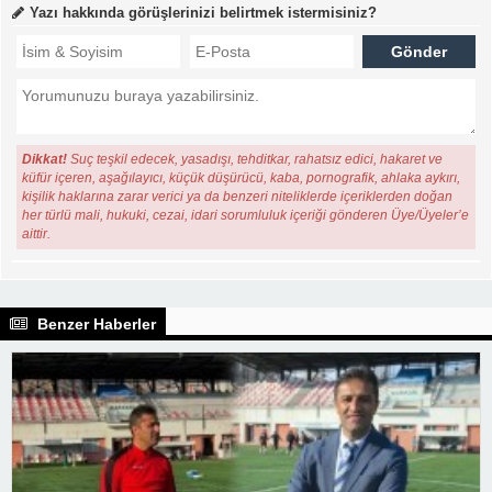
Yazı hakkında görüşlerinizi belirtmek istermisiniz?
Dikkat!
Suç teşkil edecek, yasadışı, tehditkar, rahatsız edici, hakaret ve
küfür içeren, aşağılayıcı, küçük düşürücü, kaba, pornografik, ahlaka aykırı,
kişilik haklarına zarar verici ya da benzeri niteliklerde içeriklerden doğan
her türlü mali, hukuki, cezai, idari sorumluluk içeriği gönderen Üye/Üyeler’e
aittir.
Benzer Haberler