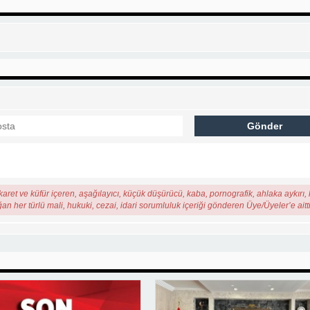
karet ve küfür içeren, aşağılayıcı, küçük düşürücü, kaba, pornografik, ahlaka aykırı, k
ğan her türlü mali, hukuki, cezai, idari sorumluluk içeriği gönderen Üye/Üyeler’e aitti