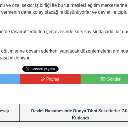
u ve özel sektör iş birliği ile bu tür mesleki eğitim merkezlerine
itim vermenin daha kolay olacağını düşünüyorlar ve devlet ile top
i’de tasarruf tedbirleri çerçevesinde kurs sayısında ciddi bir d
ler eğitimlerine devam ederken, yapılacak düzenlemelerin ardınd
ması bekleniyor.
Paylaş
Gönder
esajı
Devlet Hastanesinde Dünya Tıbbi Sekreterler G
Kutlandı