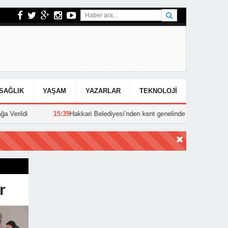
SAĞLIK
YAŞAM
YAZARLAR
TEKNOLOJI
Hakkari Belediyesi’nden kent genelinde yoğun asfalt mesaisi
15:25
Hak
r