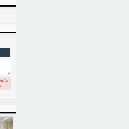
işilik
r.