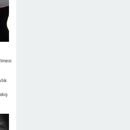
ilmesi
rlık
akış