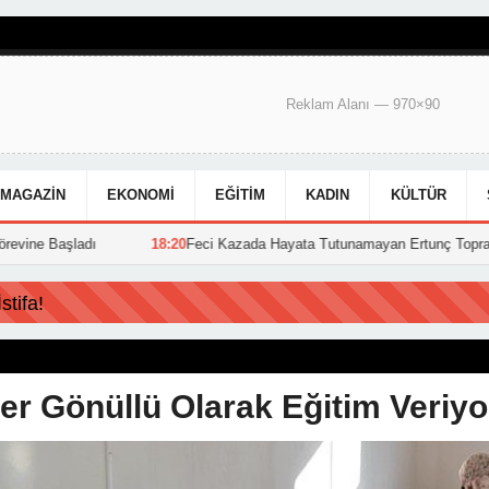
Reklam Alanı — 970×90
MAGAZIN
EKONOMI
EĞITIM
KADIN
KÜLTÜR
18:20
Feci Kazada Hayata Tutunamayan Ertunç Toprağa Verildi
15:39
tifa!
ler Gönüllü Olarak Eğitim Veriyo