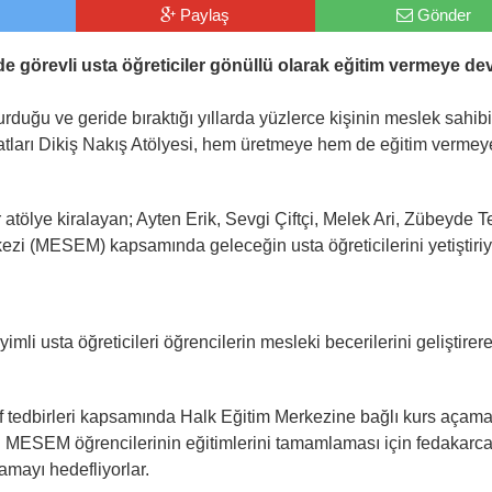
Paylaş
Gönder
de görevli usta öğreticiler gönüllü olarak eğitim vermeye d
urduğu ve geride bıraktığı yıllarda yüzlerce kişinin meslek sahibi
atları Dikiş Nakış Atölyesi, hem üretmeye hem de eğitim vermey
 atölye kiralayan; Ayten Erik, Sevgi Çiftçi, Melek Ari, Zübeyde T
zi (MESEM) kapsamında geleceğin usta öğreticilerini yetiştiriy
mli usta öğreticileri öğrencilerin mesleki becerilerini geliştirer
f tedbirleri kapsamında Halk Eğitim Merkezine bağlı kurs açam
arı MESEM öğrencilerinin eğitimlerini tamamlaması için fedakarc
amayı hedefliyorlar.