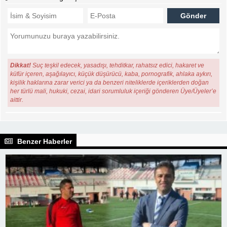
Dikkat!
Suç teşkil edecek, yasadışı, tehditkar, rahatsız edici, hakaret ve
küfür içeren, aşağılayıcı, küçük düşürücü, kaba, pornografik, ahlaka aykırı,
kişilik haklarına zarar verici ya da benzeri niteliklerde içeriklerden doğan
her türlü mali, hukuki, cezai, idari sorumluluk içeriği gönderen Üye/Üyeler’e
aittir.
Benzer Haberler