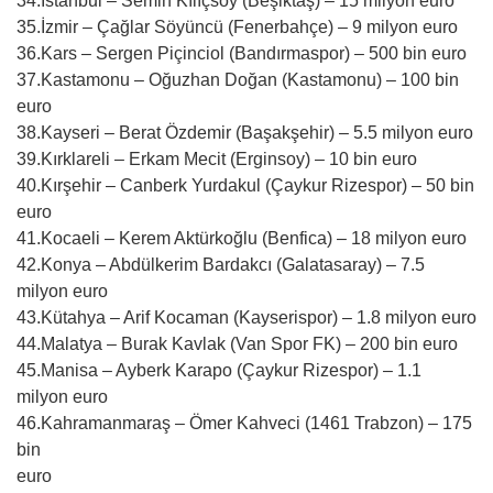
34.İstanbul – Semih Kılıçsoy (Beşiktaş) – 15 milyon euro
35.İzmir – Çağlar Söyüncü (Fenerbahçe) – 9 milyon euro
36.Kars – Sergen Piçinciol (Bandırmaspor) – 500 bin euro
37.Kastamonu – Oğuzhan Doğan (Kastamonu) – 100 bin
euro
38.Kayseri – Berat Özdemir (Başakşehir) – 5.5 milyon euro
39.Kırklareli – Erkam Mecit (Erginsoy) – 10 bin euro
40.Kırşehir – Canberk Yurdakul (Çaykur Rizespor) – 50 bin
euro
41.Kocaeli – Kerem Aktürkoğlu (Benfica) – 18 milyon euro
42.Konya – Abdülkerim Bardakcı (Galatasaray) – 7.5
milyon euro
43.Kütahya – Arif Kocaman (Kayserispor) – 1.8 milyon euro
44.Malatya – Burak Kavlak (Van Spor FK) – 200 bin euro
45.Manisa – Ayberk Karapo (Çaykur Rizespor) – 1.1
milyon euro
46.Kahramanmaraş – Ömer Kahveci (1461 Trabzon) – 175
bin
euro