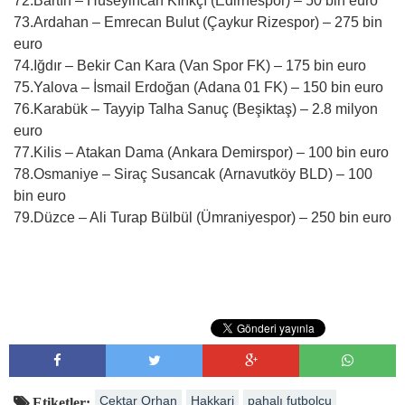
72.Bartın – Hüseyincan Kırıkçı (Edirnespor) – 50 bin euro
73.Ardahan – Emrecan Bulut (Çaykur Rizespor) – 275 bin
euro
74.Iğdır – Bekir Can Kara (Van Spor FK) – 175 bin euro
75.Yalova – İsmail Erdoğan (Adana 01 FK) – 150 bin euro
76.Karabük – Tayyip Talha Sanuç (Beşiktaş) – 2.8 milyon
euro
77.Kilis – Atakan Dama (Ankara Demirspor) – 100 bin euro
78.Osmaniye – Siraç Susancak (Arnavutköy BLD) – 100
bin euro
79.Düzce – Ali Turap Bülbül (Ümraniyespor) – 250 bin euro
Çektar Orhan
Hakkari
pahalı futbolcu
Etiketler: