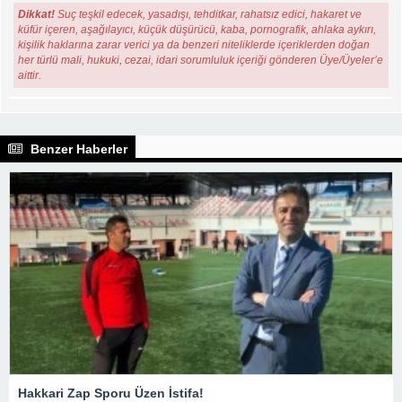
Dikkat!
Suç teşkil edecek, yasadışı, tehditkar, rahatsız edici, hakaret ve
küfür içeren, aşağılayıcı, küçük düşürücü, kaba, pornografik, ahlaka aykırı,
kişilik haklarına zarar verici ya da benzeri niteliklerde içeriklerden doğan
her türlü mali, hukuki, cezai, idari sorumluluk içeriği gönderen Üye/Üyeler’e
aittir.
Benzer Haberler
Hakkari Zap Sporu Üzen İstifa!