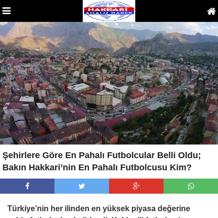
Şehirlere Göre En Pahalı Futbolcular Belli Oldu;
Bakın Hakkari’nin En Pahalı Futbolcusu Kim?
Türkiye’nin her ilinden en yüksek piyasa değerine