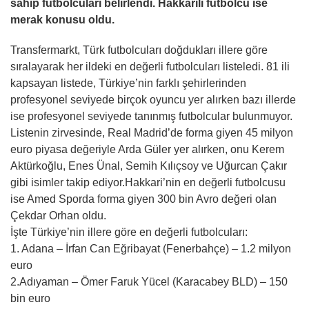
sahip futbolcuları belirlendi. Hakkarili futbolcu ise
merak konusu oldu.
Transfermarkt, Türk futbolcuları doğdukları illere göre
sıralayarak her ildeki en değerli futbolcuları listeledi. 81 ili
kapsayan listede, Türkiye’nin farklı şehirlerinden
profesyonel seviyede birçok oyuncu yer alırken bazı illerde
ise profesyonel seviyede tanınmış futbolcular bulunmuyor.
Listenin zirvesinde, Real Madrid’de forma giyen 45 milyon
euro piyasa değeriyle Arda Güler yer alırken, onu Kerem
Aktürkoğlu, Enes Ünal, Semih Kılıçsoy ve Uğurcan Çakır
gibi isimler takip ediyor.Hakkari’nin en değerli futbolcusu
ise Amed Sporda forma giyen 300 bin Avro değeri olan
Çekdar Orhan oldu.
İşte Türkiye’nin illere göre en değerli futbolcuları:
1. Adana – İrfan Can Eğribayat (Fenerbahçe) – 1.2 milyon
euro
2.Adıyaman – Ömer Faruk Yücel (Karacabey BLD) – 150
bin euro