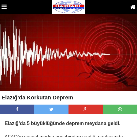
Elazığ’da Korkutan Deprem
Elazığ’da 5 büyüklüğünde deprem meydana geldi.
AFAD’ın sosyal medya hesabından yaptığı paylaşımda,