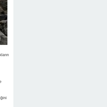
kların
e
ğini