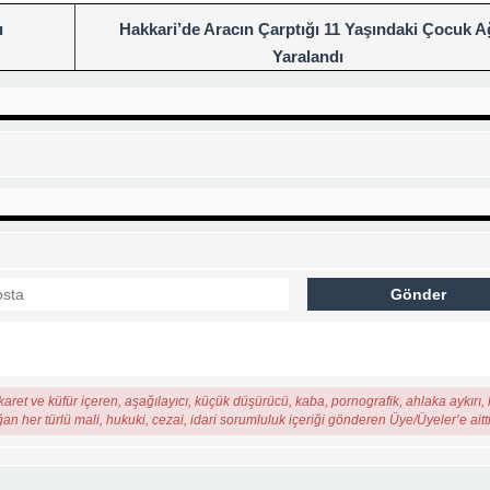
ı
Hakkari’de Aracın Çarptığı 11 Yaşındaki Çocuk A
Yaralandı
karet ve küfür içeren, aşağılayıcı, küçük düşürücü, kaba, pornografik, ahlaka aykırı, k
ğan her türlü mali, hukuki, cezai, idari sorumluluk içeriği gönderen Üye/Üyeler’e aitti