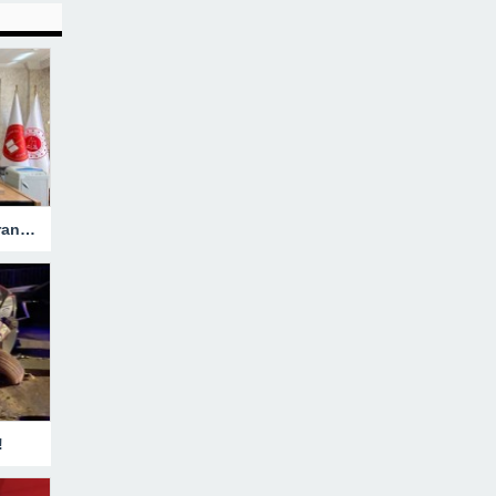
Hakkari’ye Atanan Başsavcı Turan Görevine Başladı
!