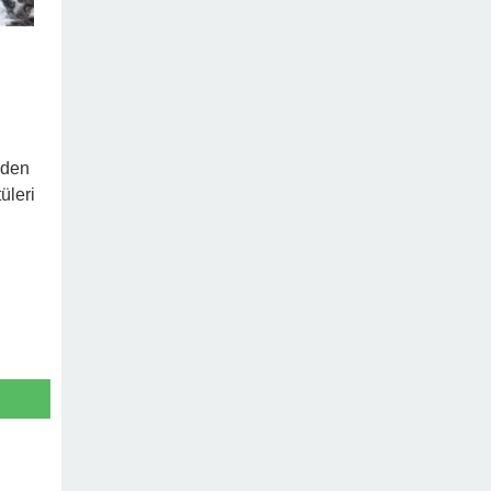
eden
üleri