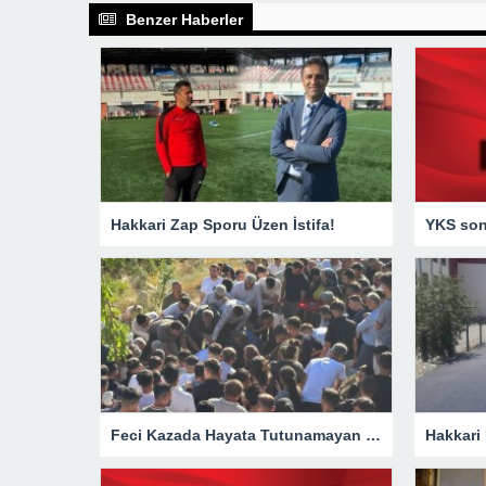
Benzer Haberler
Hakkari Zap Sporu Üzen İstifa!
YKS sonu
Feci Kazada Hayata Tutunamayan Ertunç Toprağa Verildi