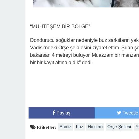
“MUHTEŞEM BİR BÖLGE”
Dondurucu soğuklar nedeniyle buz sarkıtların ya
Vadisi’ndeki Orşe şelalesini ziyaret ettim. Şuan
bakarsan 4 metreyi buluyor. Muazzam bir manzaras
bir bir kayıt altına aldık” dedi.
Paylaş
Tweetle
Analiz
buz
Hakkari
Orşe Şellesi
Y
Etiketler: