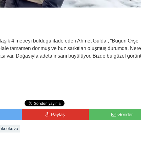
klaşık 4 metreyi bulduğu ifade eden Ahmet Güldal, “Bugün Orşe
 şelale tamamen donmuş ve buz sarkıtları oluşmuş durumda. Ner
ı var. Doğasıyla adeta insanı büyülüyor. Bizde bu güzel görünt
Paylaş
Gönder
üksekova