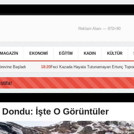
Reklam Alanı — 970×90
MAGAZIN
EKONOMI
EĞITIM
KADIN
KÜLTÜR
18:20
Feci Kazada Hayata Tutunamayan Ertunç Toprağa Verildi
15:3
tifa!
 Dondu: İşte O Görüntüler