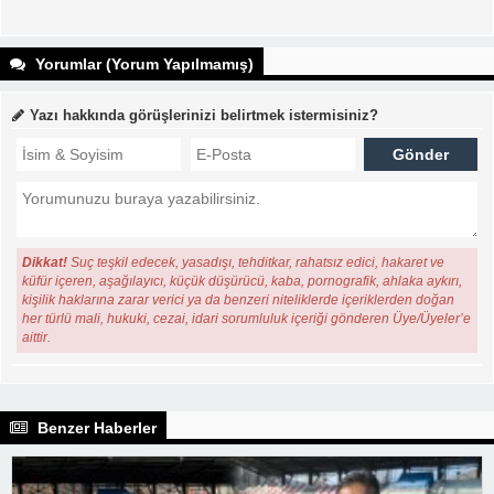
Yorumlar (Yorum Yapılmamış)
Yazı hakkında görüşlerinizi belirtmek istermisiniz?
Dikkat!
Suç teşkil edecek, yasadışı, tehditkar, rahatsız edici, hakaret ve
küfür içeren, aşağılayıcı, küçük düşürücü, kaba, pornografik, ahlaka aykırı,
kişilik haklarına zarar verici ya da benzeri niteliklerde içeriklerden doğan
her türlü mali, hukuki, cezai, idari sorumluluk içeriği gönderen Üye/Üyeler’e
aittir.
Benzer Haberler