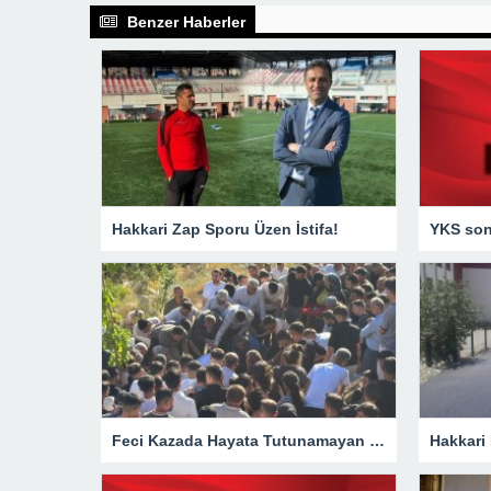
Benzer Haberler
Hakkari Zap Sporu Üzen İstifa!
YKS sonu
Feci Kazada Hayata Tutunamayan Ertunç Toprağa Verildi