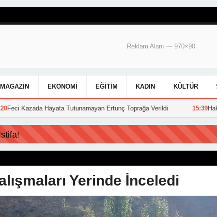
Reklam Alanı — 970×90
MAGAZIN
EKONOMI
EĞITIM
KADIN
KÜLTÜR
Hayata Tutunamayan Ertunç Toprağa Verildi
15:39
Hakkari Belediyesi
tifa!
lışmaları Yerinde İnceledi