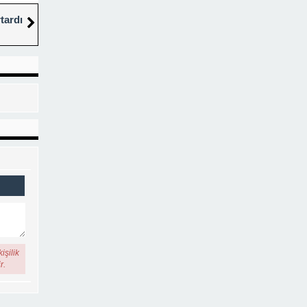
tardı
işilik
r.