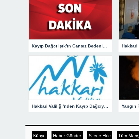
Kayıp Dağcı Işık’ın Cansız Bedenine Ulaşıldı!
Hakkari Valiliği’nden Kayıp Dağcıya İlişkin Açıklama!
Künye
Haber Gönder
Sitene Ekle
Tüm Manşe