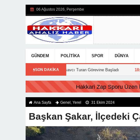
06 Ağustos 2026, Perşembe
GÜNDEM
POLITIKA
SPOR
DÜNYA
kkari’ye Atanan Başsavcı Turan Görevine Başladı
SON DAKİKA
18:20
Feci Kazada 
FLAŞ HABER:
Hakkari Zap Sporu Üzen İs
Ana Sayfa
Genel
,
Yerel
31 Ekim 2024
Başkan Şakar, İlçedeki Ça