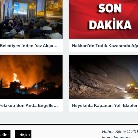
Hakkari Belediyesi’nden Yaz Akşamlarına Sinema Etkinliği
Yangın Felaketi Son Anda Engellendi!
Haber Sitesi © 201
tler
İletişim
kopyalanamaz.