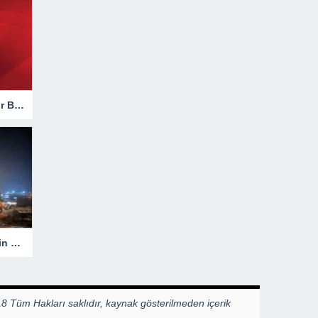
Hakkari’de Trafik Kazasında Ağır Bilanço!
Heyelanla Kapanan Yol, Ekiplerin Müdahalesiyle Açıldı!
8 Tüm Hakları saklıdır, kaynak gösterilmeden içerik