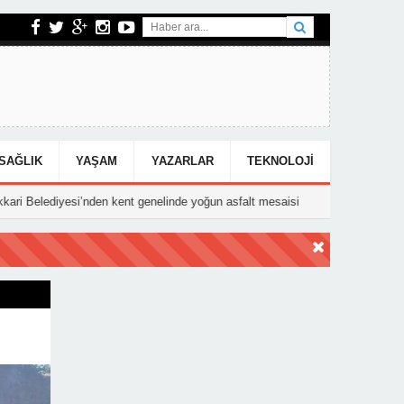
SAĞLIK
YAŞAM
YAZARLAR
TEKNOLOJI
’nden kent genelinde yoğun asfalt mesaisi
15:25
Hakkari’deki Kazada 