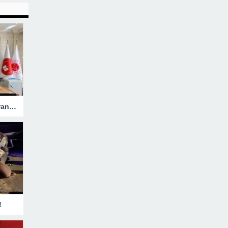
Hakkari’ye Atanan Başsavcı Turan Görevine Başladı
!