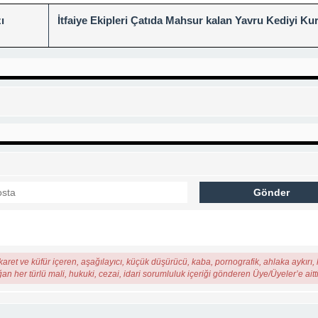
ı
İtfaiye Ekipleri Çatıda Mahsur kalan Yavru Kediyi Kur
karet ve küfür içeren, aşağılayıcı, küçük düşürücü, kaba, pornografik, ahlaka aykırı, k
ğan her türlü mali, hukuki, cezai, idari sorumluluk içeriği gönderen Üye/Üyeler’e aitti