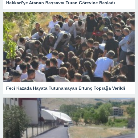
Hakkari’ye Atanan Başsavcı Turan Görevine Başladı
Feci Kazada Hayata Tutunamayan Ertunç Toprağa Verildi