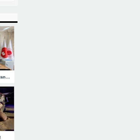
Hakkari’ye Atanan Başsavcı Turan Görevine Başladı
!