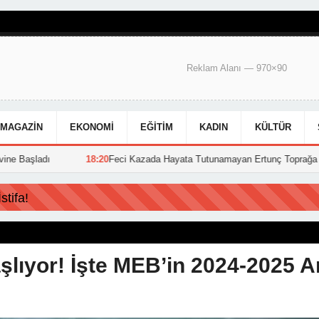
Reklam Alanı — 970×90
MAGAZIN
EKONOMI
EĞITIM
KADIN
KÜLTÜR
18:20
Feci Kazada Hayata Tutunamayan Ertunç Toprağa Verildi
15:3
tifa!
aşlıyor! İşte MEB’in 2024-2025 A