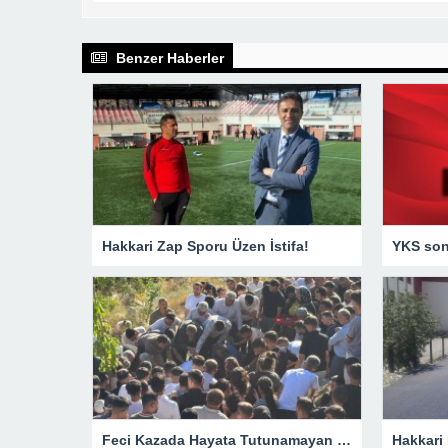
Benzer Haberler
Hakkari Zap Sporu Üzen İstifa!
YKS sonu
Feci Kazada Hayata Tutunamayan Ertunç Toprağa Verildi