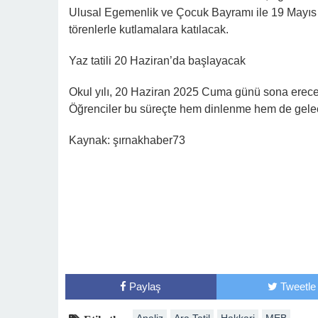
Ulusal Egemenlik ve Çocuk Bayramı ile 19 Mayıs 
törenlerle kutlamalara katılacak.
Yaz tatili 20 Haziran’da başlayacak
Okul yılı, 20 Haziran 2025 Cuma günü sona erecek ve
Öğrenciler bu süreçte hem dinlenme hem de gelecek
Kaynak: şırnakhaber73
Paylaş
Tweetle
Analiz
Ara Tatil
Hakkari
MEB