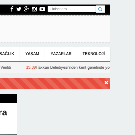
SAĞLIK
YAŞAM
YAZARLAR
TEKNOLOJI
9
Hakkari Belediyesi’nden kent genelinde yoğun asfalt mesaisi
15:25
H
ra