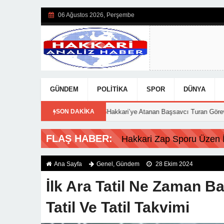
06 Ağustos 2026, Perşembe
GÜNDEM
POLITIKA
SPOR
DÜNYA
ndı!
15:56
Hakkari’ye Atanan Başsavcı Turan Görevine Başladı
SON DAKİKA
FLAŞ HABER:
Hakkari Zap Sporu Üzen İs
Ana Sayfa
Genel
,
Gündem
28 Ekim 2024
İlk Ara Tatil Ne Zaman B
Tatil Ve Tatil Takvimi