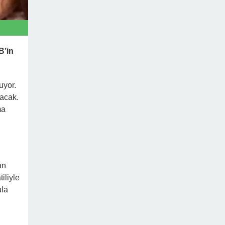
B’in
uyor.
yacak.
ma
an
iliyle
ula