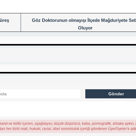
Güreş
Göz Doktorunun olmayışı İlçede Mağduriyete Se
Oluyor
karet ve küfür içeren, aşağılayıcı, küçük düşürücü, kaba, pornografik, ahlaka aykırı, k
ğan her türlü mali, hukuki, cezai, idari sorumluluk içeriği gönderen Üye/Üyeler’e aitti