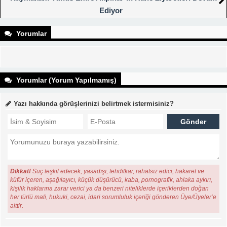
Ediyor
Yorumlar
Yorumlar (Yorum Yapılmamış)
Yazı hakkında görüşlerinizi belirtmek istermisiniz?
Dikkat!
Suç teşkil edecek, yasadışı, tehditkar, rahatsız edici, hakaret ve
küfür içeren, aşağılayıcı, küçük düşürücü, kaba, pornografik, ahlaka aykırı,
kişilik haklarına zarar verici ya da benzeri niteliklerde içeriklerden doğan
her türlü mali, hukuki, cezai, idari sorumluluk içeriği gönderen Üye/Üyeler’e
aittir.