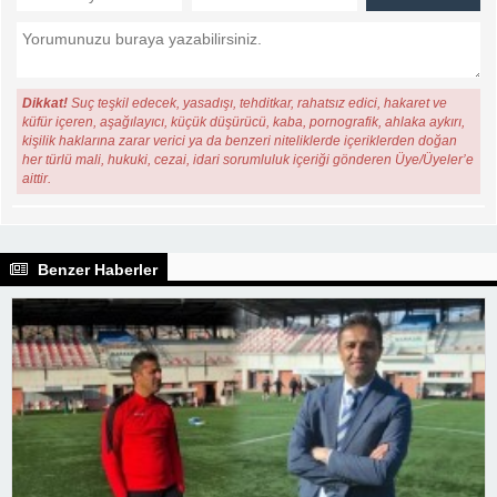
Dikkat!
Suç teşkil edecek, yasadışı, tehditkar, rahatsız edici, hakaret ve
küfür içeren, aşağılayıcı, küçük düşürücü, kaba, pornografik, ahlaka aykırı,
kişilik haklarına zarar verici ya da benzeri niteliklerde içeriklerden doğan
her türlü mali, hukuki, cezai, idari sorumluluk içeriği gönderen Üye/Üyeler’e
aittir.
Benzer Haberler