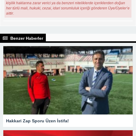
kişilik haklarına zarar verici ya da benzeri niteliklerde içeriklerden doğan
her türlü mali, hukuki, cezai, idari sorumluluk içeriği gönderen Üye/Üyeler’e
aittir.
Benzer Haberler
Hakkari Zap Sporu Üzen İstifa!