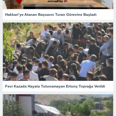
Hakkari’ye Atanan Başsavcı Turan Görevine Başladı
Feci Kazada Hayata Tutunamayan Ertunç Toprağa Verildi