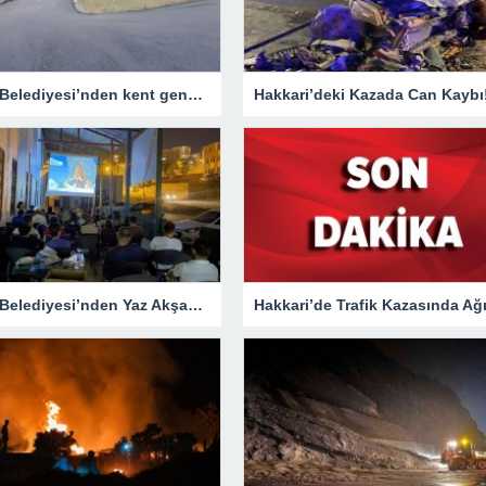
Hakkari Belediyesi’nden kent genelinde yoğun asfalt mesaisi
Hakkari’deki Kazada Can Kaybı
Hakkari Belediyesi’nden Yaz Akşamlarına Sinema Etkinliği