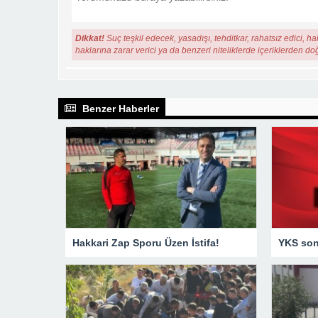
Dikkat!
Suç teşkil edecek, yasadışı, tehditkar, rahatsız edici, ha
haklarına zarar verici ya da benzeri niteliklerde içeriklerden do
Benzer Haberler
Hakkari Zap Sporu Üzen İstifa!
YKS sonu