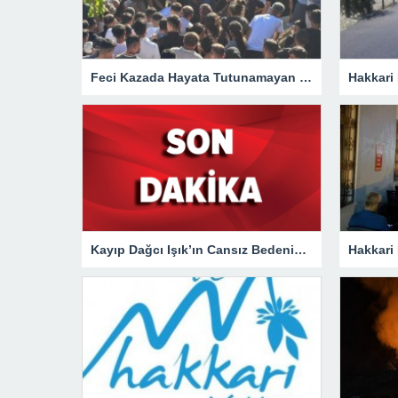
Feci Kazada Hayata Tutunamayan Ertunç Toprağa Verildi
Kayıp Dağcı Işık’ın Cansız Bedenine Ulaşıldı!