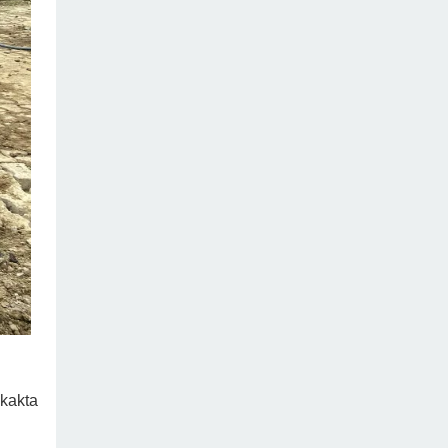
okakta