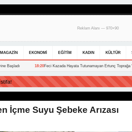
Reklam Alanı — 970×90
MAGAZIN
EKONOMI
EĞITIM
KADIN
KÜLTÜR
18:20
Feci Kazada Hayata Tutunamayan Ertunç Toprağa Verildi
15:39
tifa!
en İçme Suyu Şebeke Arızası