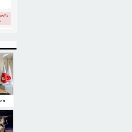
işilik
r.
Hakkari’ye Atanan Başsavcı Turan Görevine Başladı