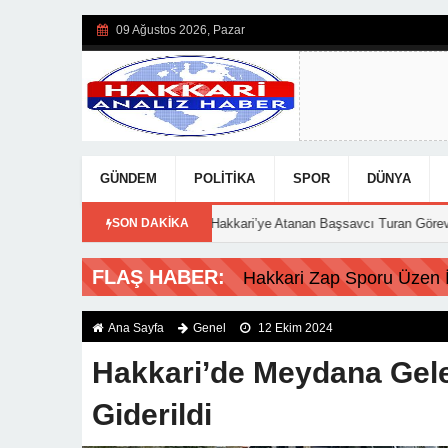
09 Ağustos 2026, Pazar
GÜNDEM
POLITIKA
SPOR
DÜNYA
ı!
15:56
Hakkari’ye Atanan Başsavcı Turan Görevine Başladı
SON DAKİKA
FLAŞ HABER:
Hakkari Zap Sporu Üzen İs
Ana Sayfa
Genel
12 Ekim 2024
Hakkari’de Meydana Gel
Giderildi