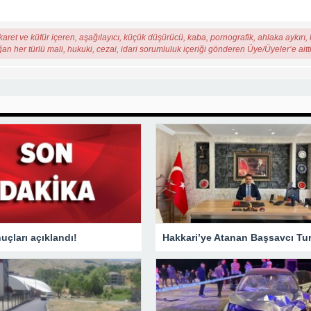
karet ve küfür içeren, aşağılayıcı, küçük düşürücü, kaba, pornografik, ahlaka aykırı, k
ğan her türlü mali, hukuki, cezai, idari sorumluluk içeriği gönderen Üye/Üyeler’e aitti
çları açıklandı!