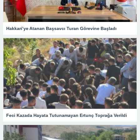
Hakkari’ye Atanan Başsavcı Turan Görevine Başladı
Feci Kazada Hayata Tutunamayan Ertunç Toprağa Verildi