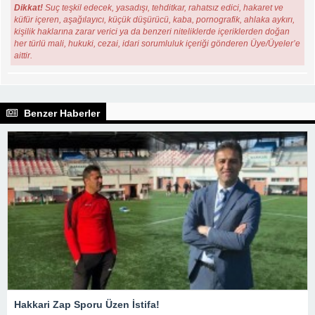
Dikkat!
Suç teşkil edecek, yasadışı, tehditkar, rahatsız edici, hakaret ve
küfür içeren, aşağılayıcı, küçük düşürücü, kaba, pornografik, ahlaka aykırı,
kişilik haklarına zarar verici ya da benzeri niteliklerde içeriklerden doğan
her türlü mali, hukuki, cezai, idari sorumluluk içeriği gönderen Üye/Üyeler’e
aittir.
Benzer Haberler
Hakkari Zap Sporu Üzen İstifa!