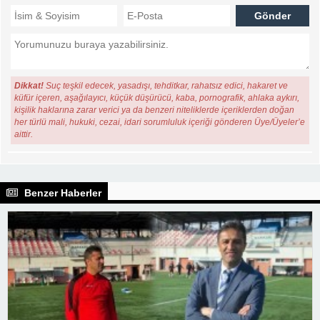
Dikkat!
Suç teşkil edecek, yasadışı, tehditkar, rahatsız edici, hakaret ve
küfür içeren, aşağılayıcı, küçük düşürücü, kaba, pornografik, ahlaka aykırı,
kişilik haklarına zarar verici ya da benzeri niteliklerde içeriklerden doğan
her türlü mali, hukuki, cezai, idari sorumluluk içeriği gönderen Üye/Üyeler’e
aittir.
Benzer Haberler