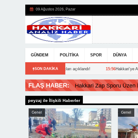
09 Ağustos 2026, Pazar
GÜNDEM
POLITIKA
SPOR
DÜNYA
 İstifa!
08:44
SON DAKİKA
YKS sonuçları açıklandı!
15:56
Hakkari’ye Atan
Hakkari Zap Sporu Üzen İs
peyzaj ile İlişkili Haberler
Genel
Genel