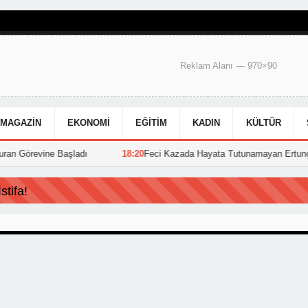
Reklam Alanı — 970×90
MAGAZIN
EKONOMI
EĞITIM
KADIN
KÜLTÜR
n Görevine Başladı
18:20
Feci Kazada Hayata Tutunamayan Ertunç Top
tifa!