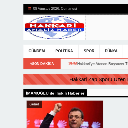
08 Ağustos 2026, Cumartesi
GÜNDEM
POLITIKA
SPOR
DÜNYA
8:44
YKS sonuçları açıklandı!
SON DAKİKA
15:56
Hakkari’ye Atanan Başsavcı Tura
FLAŞ HABER:
Hakkari Zap Sporu Üzen İs
İMAMOĞLU ile İlişkili Haberler
Genel