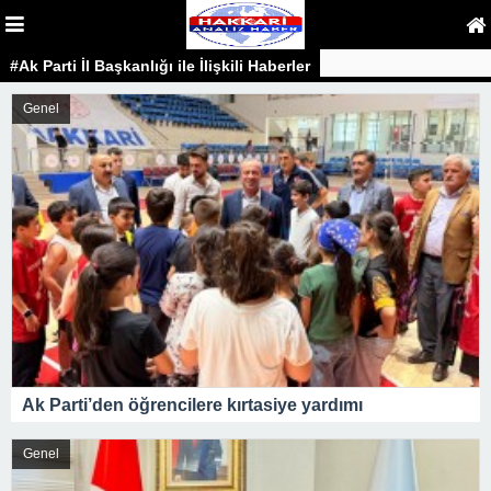
#Ak Parti İl Başkanlığı ile İlişkili Haberler
Genel
Ak Parti’den öğrencilere kırtasiye yardımı
Genel