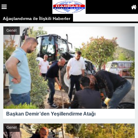
Ağaçlandırma ile İlişkili Haberler
Genel
Başkan Demir’den Yeşillendirme Atağı
Genel