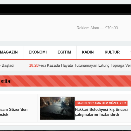
Reklam Alanı — 970×90
MAGAZIN
EKONOMI
EĞITIM
KADIN
KÜLTÜR
:20
Feci Kazada Hayata Tutunamayan Ertunç Toprağa Verildi
15:39
Hak
tifa!
BAZEN ZOR AMA HEP GÜZEL YER
 Sözer’den
Hakkari Belediyesi kış öncesi
çalışmalarını hızlandırdı