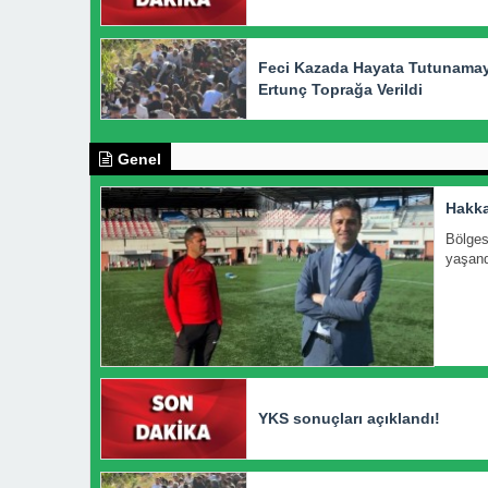
Feci Kazada Hayata Tutunama
Ertunç Toprağa Verildi
Genel
Hakka
Bölges
yaşandı
YKS sonuçları açıklandı!