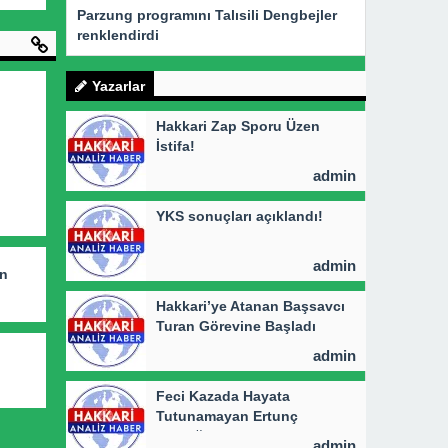
Parzung programını Talısili Dengbejler
renklendirdi
Yazarlar
Hakkari Zap Sporu Üzen
İstifa!
admin
YKS sonuçları açıklandı!
admin
an
Hakkari’ye Atanan Başsavcı
Turan Görevine Başladı
admin
Feci Kazada Hayata
Tutunamayan Ertunç
Toprağa Verildi
admin