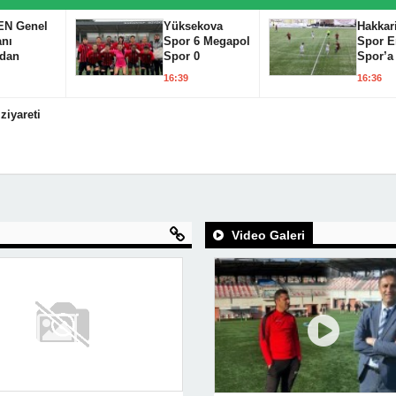
EN Genel
Yüksekova
Hakkar
nı
Spor 6 Megapol
Spor E
’dan
Spor 0
Spor’a
ri
16:39
16:36
na destek
aması
ziyareti
Video Galeri