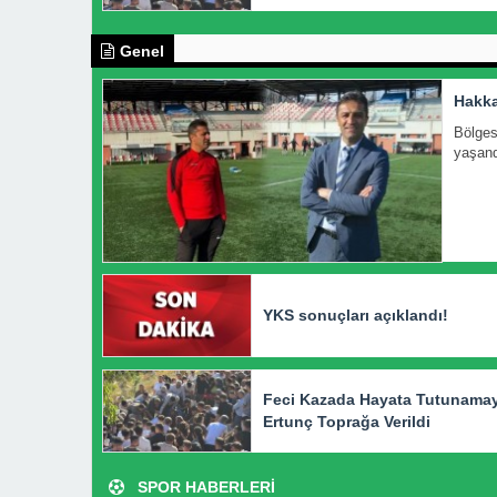
Genel
Hakka
Bölges
yaşandı
YKS sonuçları açıklandı!
Feci Kazada Hayata Tutunama
Ertunç Toprağa Verildi
SPOR HABERLERİ