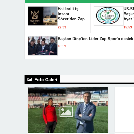
Hakkarili iş
US-S
insanı
Başka
Sözer’den Zap
Ayaz
Spor’a destek
Hakka
22:33
15:53
Sporu
açıkl
Başkan Dinç’ten Lider Zap Spor’a destek 
18:59
Foto Galeri