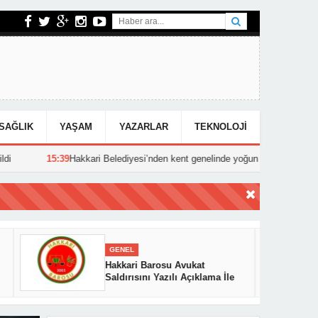
SAĞLIK
YAŞAM
YAZARLAR
TEKNOLOJI
kari Belediyesi’nden kent genelinde yoğun asfalt mesaisi
15:25
Hakka
GENEL
Hakkari Barosu Avukat
Saldırısını Yazılı Açıklama İle
Kınadı