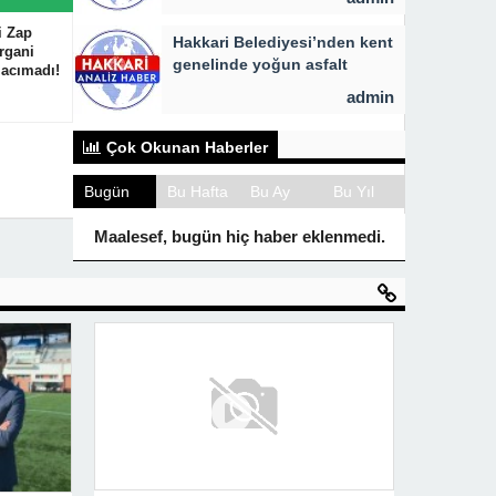
i Zap
Hakkari Belediyesi’nden kent
rgani
genelinde yoğun asfalt
 acımadı!
mesaisi
admin
Çok Okunan Haberler
Bugün
Bu Hafta
Bu Ay
Bu Yıl
Maalesef, bugün hiç haber eklenmedi.