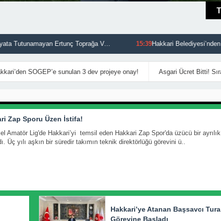
Feci Kazada Hayata Tutunamayan Ertunç Toprağa Verildi
15:39
Hakkari 
’den SOGEP’e sunulan 3 dev projeye onay!
ri Zap Sporu Üzen İstifa!
el Amatör Lig'de Hakkari’yi temsil eden Hakkari Zap Spor'da üzücü bir ayrılık
. Üç yılı aşkın bir süredir takımın teknik direktörlüğü görevini ü..
Hakkari’ye Atanan Başsavcı Tur
Görevine Başladı