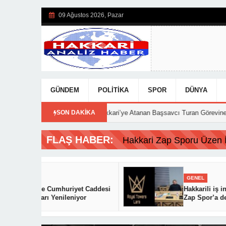
09 Ağustos 2026, Pazar
GÜNDEM
POLITIKA
SPOR
DÜNYA
15:56
Hakkari’ye Atanan Başsavcı Turan Görevine Başladı
SON DAKİKA
18
Hakkari Zap Sporu Üzen İs
ÜNDEM
GENEL
kkari’de Cumhuriyet Caddesi
Hakkarili iş insanı
ldırımları Yenileniyor
Zap Spor’a destek